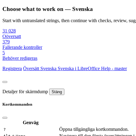
Choose what to work on — Svenska
Start with untranslated strings, then continue with checks, review, sugg
31 028
Oöversatt
379
Fallerande kontroller
5
Behöver redigeras
Registrera
Översätt
Svenska
Svenska i LibreOffice Help - master
Detaljer för skärmdump
Stäng
Kortkommandon
Genväg
Öppna tillgängliga kortkommandon.
?
+
Navigera till den första översättningen i