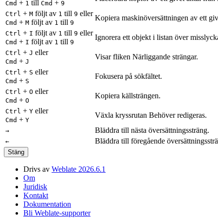
+
till
+
Cmd
1
Cmd
9
+
följt av
till
eller
Ctrl
M
1
9
Kopiera maskinöversättningen av ett givet
+
följt av
till
Cmd
M
1
9
+
följt av
till
eller
Ctrl
I
1
9
Ignorera ett objekt i listan över misslyck
+
följt av
till
Cmd
I
1
9
+
eller
Ctrl
J
Visar fliken Närliggande strängar.
+
Cmd
J
+
eller
Ctrl
S
Fokusera på sökfältet.
+
Cmd
S
+
eller
Ctrl
O
Kopiera källsträngen.
+
Cmd
O
+
eller
Ctrl
Y
Växla kryssrutan Behöver redigeras.
+
Cmd
Y
Bläddra till nästa översättningssträng.
→
Bläddra till föregående översättningsstr
←
Stäng
Drivs av
Weblate 2026.6.1
Om
Juridisk
Kontakt
Dokumentation
Bli Weblate-supporter