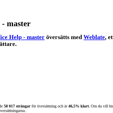
 - master
ice Help - master
översätts med
Weblate
, e
ättare.
nde
58 017 strängar
för översättning och är
46,5% klart
. Om du vill bi
översättningarna.