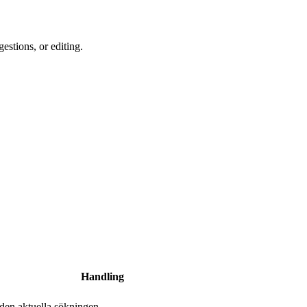
estions, or editing.
Handling
 den aktuella sökningen.