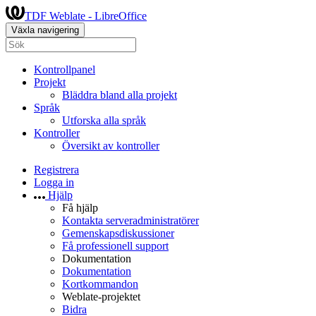
TDF Weblate - LibreOffice
Växla navigering
Kontrollpanel
Projekt
Bläddra bland alla projekt
Språk
Utforska alla språk
Kontroller
Översikt av kontroller
Registrera
Logga in
Hjälp
Få hjälp
Kontakta serveradministratörer
Gemenskapsdiskussioner
Få professionell support
Dokumentation
Dokumentation
Kortkommandon
Weblate-projektet
Bidra