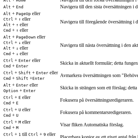
Alt
Home
+
Navigera till den sista översättningen i 
Alt
End
+
eller
Alt
PageUp
+
eller
Ctrl
↑
Navigera till föregående översättning i 
+
eller
Alt
↑
+
eller
Cmd
↑
+
eller
Alt
PageDown
+
eller
Ctrl
↓
Navigera till nästa översättning i den ak
+
eller
Alt
↓
+
eller
Cmd
↓
+
eller
Ctrl
Enter
Skicka in aktuellt formulär; detta funge
+
Cmd
Enter
+
+
eller
Ctrl
Shift
Enter
Avmarkera översättningen som "Behöver
+
+
Cmd
Shift
Enter
+
eller
Alt
Enter
Skicka in strängen som ett förslag; dett
+
Option
Enter
+
eller
Ctrl
E
Fokusera på översättningsredigeraren.
+
Cmd
E
+
eller
Ctrl
U
Fokusera på kommentarsredigeraren.
+
Cmd
U
+
eller
Ctrl
M
Visar fliken Automatiska förslag.
+
Cmd
M
+
till
+
eller
Ctrl
1
Ctrl
9
Placerbara kopior av ett givet antal från 