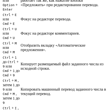
или
работает так же, как нажатие кнопки
+
«Предложить» при редактировании перевода.
Option
Enter
+
Ctrl
E
или
Фокус на редакторе перевода.
+
Cmd
E
+
Ctrl
U
или
Фокус на редакторе комментариев.
+
Cmd
U
+
Ctrl
M
Отобразить вкладку «Автоматические
или
предложения».
+
Cmd
M
+
Ctrl
1
до
+
Ctrl
Копирует размещаемый файл заданного числа из
или
9
исходной строки.
+
до
Cmd
1
+
Cmd
9
+
,
Ctrl
M
затем
до
1
или
Копировать машинный перевод заданного числа в
9
+
,
текущий перевод.
Cmd
M
затем
до
1
9
+
,
Ctrl
I