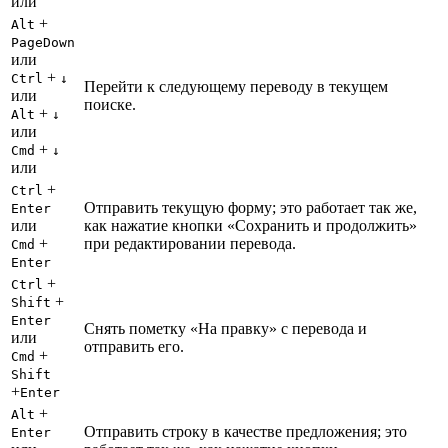
или
+
Alt
PageDown
или
+
Ctrl
↓
Перейти к следующему переводу в текущем
или
поиске.
+
Alt
↓
или
+
Cmd
↓
или
+
Ctrl
Отправить текущую форму; это работает так же,
Enter
или
как нажатие кнопки «Сохранить и продолжить»
+
при редактировании перевода.
Cmd
Enter
+
Ctrl
+
Shift
Enter
Снять пометку «На правку» с перевода и
или
отправить его.
+
Cmd
Shift
+
Enter
+
Alt
Отправить строку в качестве предложения; это
Enter