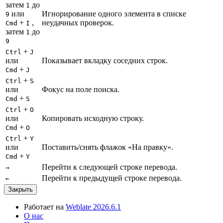
затем
до
1
или
Игнорирование одного элемента в списке
9
+
,
неудачных проверок.
Cmd
I
затем
до
1
9
+
Ctrl
J
или
Показывает вкладку соседних строк.
+
Cmd
J
+
Ctrl
S
или
Фокус на поле поиска.
+
Cmd
S
+
Ctrl
O
или
Копировать исходную строку.
+
Cmd
O
+
Ctrl
Y
или
Поставить/снять флажок «На правку».
+
Cmd
Y
Перейти к следующей строке перевода.
→
Перейти к предыдущей строке перевода.
←
Закрыть
Работает на
Weblate 2026.6.1
О нас