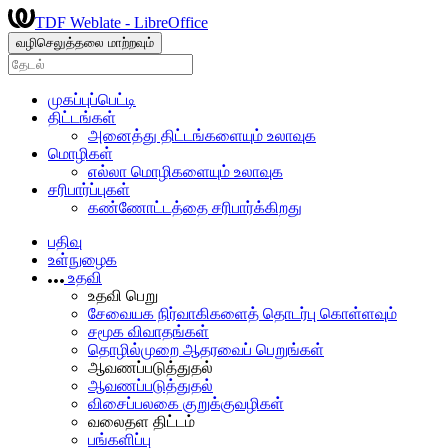
TDF Weblate - LibreOffice
வழிசெலுத்தலை மாற்றவும்
முகப்புப்பெட்டி
திட்டங்கள்
அனைத்து திட்டங்களையும் உலாவுக
மொழிகள்
எல்லா மொழிகளையும் உலாவுக
சரிபார்ப்புகள்
கண்ணோட்டத்தை சரிபார்க்கிறது
பதிவு
உள்நுழைக
உதவி
உதவி பெறு
சேவையக நிர்வாகிகளைத் தொடர்பு கொள்ளவும்
சமூக விவாதங்கள்
தொழில்முறை ஆதரவைப் பெறுங்கள்
ஆவணப்படுத்துதல்
ஆவணப்படுத்துதல்
விசைப்பலகை குறுக்குவழிகள்
வலைதள திட்டம்
பங்களிப்பு