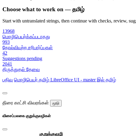
Choose what to work on — தமிழ்
Start with untranslated strings, then continue with checks, review, sugg
13968
மொழிபெயர்க்கப்படாதது
993
தோல்வியுற்ற சரிபார்ப்புகள்
42
Suggestions pending
2041
திருத்துதல் தேவை
பதிவு
மொழிபெயர்
தமிழ்
LibreOffice UI - master இல் தமிழ்
திரை காட்சி விவரங்கள்
மூடு
விசைப்பலகை குறுக்குவழிகள்
குறுக்குவழி