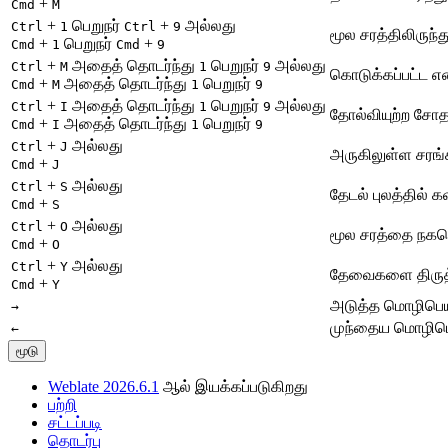
+
Cmd
M
+
பெறுநர்
+
அல்லது
Ctrl
1
Ctrl
9
மூல சரத்திலிருந்
+
பெறுநர்
+
Cmd
1
Cmd
9
+
அதைத் தொடர்ந்து
பெறுநர்
அல்லது
Ctrl
M
1
9
கொடுக்கப்பட்ட எ
+
அதைத் தொடர்ந்து
பெறுநர்
Cmd
M
1
9
+
அதைத் தொடர்ந்து
பெறுநர்
அல்லது
Ctrl
I
1
9
தோல்வியுற்ற சோதன
+
அதைத் தொடர்ந்து
பெறுநர்
Cmd
I
1
9
+
அல்லது
Ctrl
J
அருகிலுள்ள சரங்
+
Cmd
J
+
அல்லது
Ctrl
S
தேடல் புலத்தில் 
+
Cmd
S
+
அல்லது
Ctrl
O
மூல சரத்தை நகலெ
+
Cmd
O
+
அல்லது
Ctrl
Y
தேவைகளை திருத்து
+
Cmd
Y
அடுத்த மொழிபெயர
→
முந்தைய மொழிபெய
←
மூடு
Weblate 2026.6.1
ஆல் இயக்கப்படுகிறது
பற்றி
சட்டப்படி
தொடர்பு