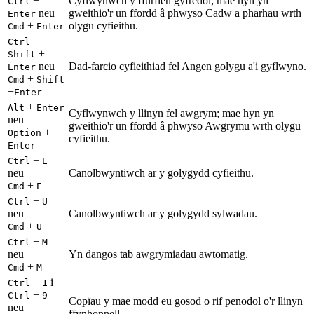
+
Cyflwynwch y ffurflen gyfredol; mae hyn yn
Ctrl
neu
gweithio'r un ffordd â phwyso Cadw a pharhau wrth
Enter
+
olygu cyfieithu.
Cmd
Enter
+
Ctrl
+
Shift
neu
Dad-farcio cyfieithiad fel Angen golygu a'i gyflwyno.
Enter
+
Cmd
Shift
+
Enter
+
Alt
Enter
Cyflwynwch y llinyn fel awgrym; mae hyn yn
neu
gweithio'r un ffordd â phwyso Awgrymu wrth olygu
+
Option
cyfieithu.
Enter
+
Ctrl
E
neu
Canolbwyntiwch ar y golygydd cyfieithu.
+
Cmd
E
+
Ctrl
U
neu
Canolbwyntiwch ar y golygydd sylwadau.
+
Cmd
U
+
Ctrl
M
neu
Yn dangos tab awgrymiadau awtomatig.
+
Cmd
M
+
i
Ctrl
1
+
Ctrl
9
Copïau y mae modd eu gosod o rif penodol o'r llinyn
neu
ffynhonnell.