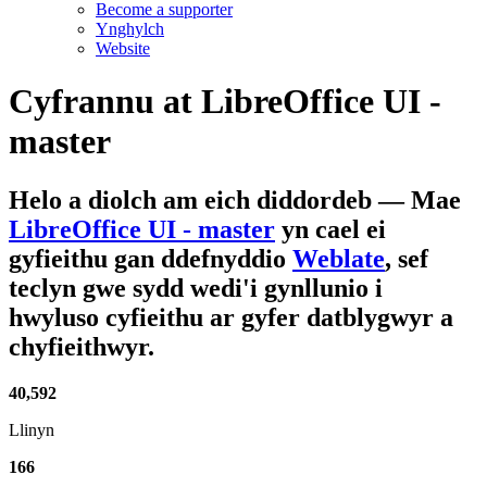
Become a supporter
Ynghylch
Website
Cyfrannu at
LibreOffice UI -
master
Helo a diolch am eich diddordeb
— Mae
LibreOffice UI - master
yn cael ei
gyfieithu gan ddefnyddio
Weblate
, sef
teclyn gwe sydd wedi'i gynllunio i
hwyluso cyfieithu ar gyfer datblygwyr a
chyfieithwyr.
40,592
Llinyn
166