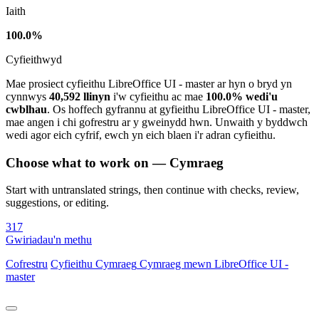
Iaith
100.0%
Cyfieithwyd
Mae prosiect cyfieithu LibreOffice UI - master ar hyn o bryd yn
cynnwys
40,592 llinyn
i'w cyfieithu ac mae
100.0% wedi'u
cwblhau
. Os hoffech gyfrannu at gyfieithu LibreOffice UI - master,
mae angen i chi gofrestru ar y gweinydd hwn. Unwaith y byddwch
wedi agor eich cyfrif, ewch yn eich blaen i'r adran cyfieithu.
Choose what to work on — Cymraeg
Start with untranslated strings, then continue with checks, review,
suggestions, or editing.
317
Gwiriadau'n methu
Cofrestru
Cyfieithu
Cymraeg
Cymraeg mewn LibreOffice UI -
master