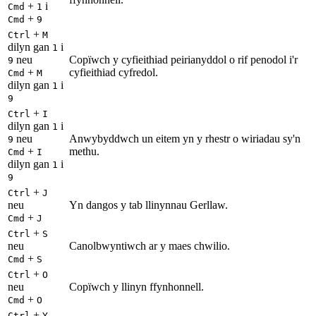
+
i
Cmd
1
+
Cmd
9
+
Ctrl
M
dilyn gan
i
1
neu
Copïwch y cyfieithiad peirianyddol o rif penodol i'r
9
+
cyfieithiad cyfredol.
Cmd
M
dilyn gan
i
1
9
+
Ctrl
I
dilyn gan
i
1
neu
Anwybyddwch un eitem yn y rhestr o wiriadau sy'n
9
+
methu.
Cmd
I
dilyn gan
i
1
9
+
Ctrl
J
neu
Yn dangos y tab llinynnau Gerllaw.
+
Cmd
J
+
Ctrl
S
neu
Canolbwyntiwch ar y maes chwilio.
+
Cmd
S
+
Ctrl
O
neu
Copïwch y llinyn ffynhonnell.
+
Cmd
O
+
Ctrl
Y