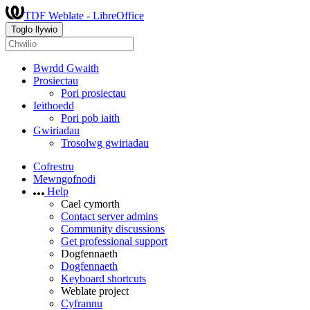
TDF Weblate - LibreOffice
Toglo llywio
Bwrdd Gwaith
Prosiectau
Pori prosiectau
Ieithoedd
Pori pob iaith
Gwiriadau
Trosolwg gwiriadau
Cofrestru
Mewngofnodi
Help
Cael cymorth
Contact server admins
Community discussions
Get professional support
Dogfennaeth
Dogfennaeth
Keyboard shortcuts
Weblate project
Cyfrannu