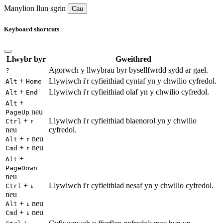
Manylion llun sgrin
Cau
Keyboard shortcuts
Llwybr byr
Gweithred
Agorwch y llwybrau byr bysellfwrdd sydd ar gael.
?
+
Llywiwch i'r cyfieithiad cyntaf yn y chwilio cyfredol.
Alt
Home
+
Llywiwch i'r cyfieithiad olaf yn y chwilio cyfredol.
Alt
End
+
Alt
neu
PageUp
+
Llywiwch i'r cyfieithiad blaenorol yn y chwilio
Ctrl
↑
neu
cyfredol.
+
neu
Alt
↑
+
neu
Cmd
↑
+
Alt
PageDown
neu
+
Llywiwch i'r cyfieithiad nesaf yn y chwilio cyfredol.
Ctrl
↓
neu
+
neu
Alt
↓
+
neu
Cmd
↓